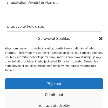
prodávající původní doklad o …
proč vybrat kolo u nás
Gravel vs Silnice – porovnání
Spravovat Souhlas
Jak správně vybrat velikost kola
Abychom poskytli co nejlepší služby, používáme k ukládání a/nebo
přístupu k informacím o zařízení, technologie jako jsou soubory cookies.
Jak dobře vybrat jeté kolo.
Souhlas s těmito technologiemi nám umožní zpracovávat údaje, jako je
chování při procházení nebo jedinečná ID na tomto webu. Nesouhlas
nebo odvolání souhlasu může nepříznivě ovlivnit určité vlastnosti a
funkce.
Příjmout
Facebook
Instagram
E-
Ochrana
Odmítnout
mail
osobních
údajů
Ochrana osobních údajů
Používáme WordPress (v
Zobrazit předvolby