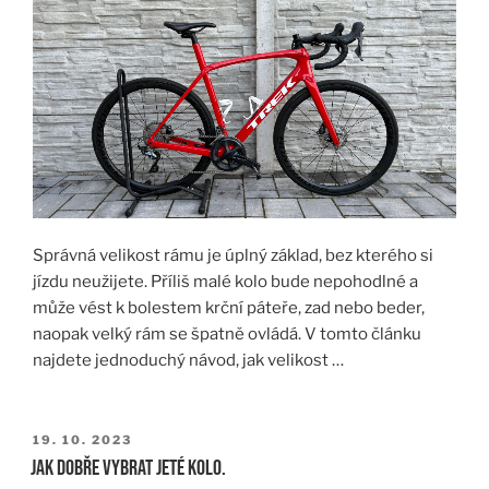
Správná velikost rámu je úplný základ, bez kterého si
jízdu neužijete. Příliš malé kolo bude nepohodlné a
může vést k bolestem krční páteře, zad nebo beder,
naopak velký rám se špatně ovládá. V tomto článku
najdete jednoduchý návod, jak velikost …
PUBLIKOVÁNO
19. 10. 2023
Jak dobře vybrat jeté kolo.