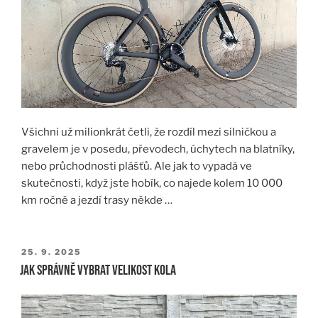
Všichni už milionkrát četli, že rozdíl mezi silničkou a
gravelem je v posedu, převodech, úchytech na blatníky,
nebo průchodnosti plášťů. Ale jak to vypadá ve
skutečnosti, když jste hobík, co najede kolem 10 000
km ročně a jezdí trasy někde …
PUBLIKOVÁNO
25. 9. 2025
Jak správně vybrat velikost kola