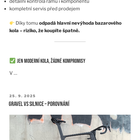
detailní kontrola rámu i komponentů
kompletní servis před prodejem
Díky tomu
odpadá hlavní nevýhoda bazarového
kola – riziko, že koupíte špatně.
Jen moderní kola, žádné kompromisy
V …
PUBLIKOVÁNO
25. 9. 2025
Gravel vs Silnice – porovnání