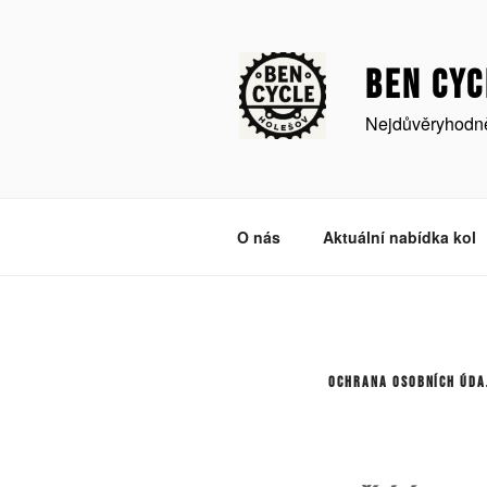
Přejít
k
obsahu
BEN CYC
webu
Nejdůvěryhodněj
O nás
Aktuální nabídka kol
OCHRANA OSOBNÍCH ÚDA