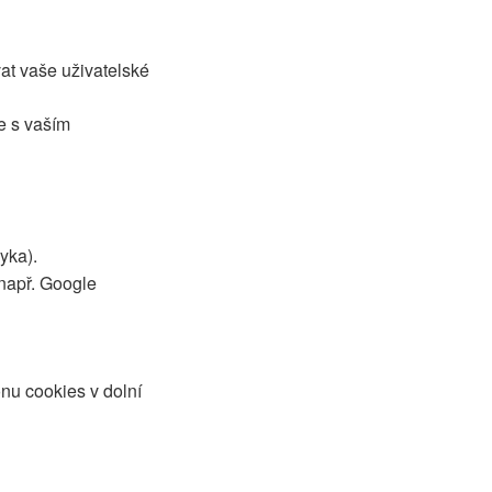
t vaše uživatelské
e s vaším
yka).
(např. Google
nu cookies v dolní